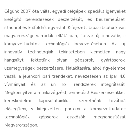
Cégünk 2007 óta vállal egyedi célgépek, speciális igényeket
kielégítő berendezések beszerzését, és beüzemelését,
itthonról és külföldről egyaránt. Kifejezett tapasztalatunk van
magyarországi varrodák ellátásban, illetve új innovatív, s
környezettudatos technológiák bevezetésében. Az új,
innovatív technológiák tekintetében kiemelten nagy
hangsúlyt fektetünk olyan gépsorok, gyártósorok,
üzemegységek beszerzésére, kialakítására, ahol figyelembe
veszik a jelenkori ipari trendeket, nevezetesen az Ipar 4.0
vívmányait és az un. IoT rendszerek integrálását;
Megkönnyítve a munkavégzést, termelést! Beszerzéseinkkel,
kereskedelmi kapcsolatainkkal szeretnénk továbbá
elősegíteni, s kifejezetten pártolni a környezettudatos
technológiák, gépsorok, eszközök meghonosítását
Magyarországon.