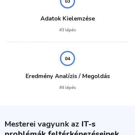
03
Adatok Kielemzése
#3 lépés
04
Eredmény Analízis / Megoldás
#4 lépés
Mesterei vagyunk az
IT-s
problémák feltérképezéseinek