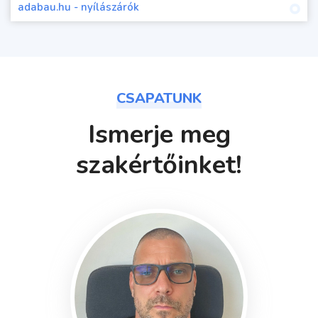
adabau.hu - nyílászárók
CSAPATUNK
Ismerje meg
szakértőinket!