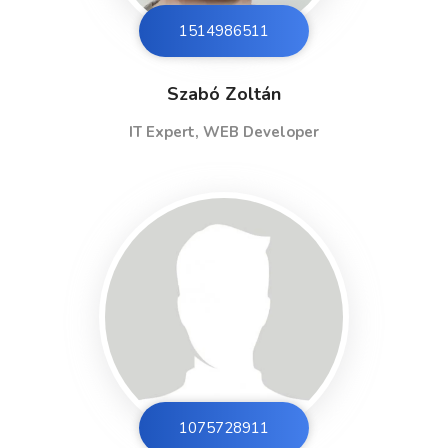
1514986513
Szabó Zoltán
IT Expert, WEB Developer
1075728913