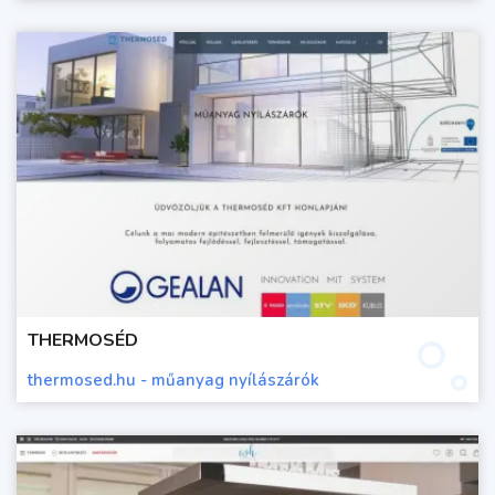
THERMOSÉD
thermosed.hu - műanyag nyílászárók